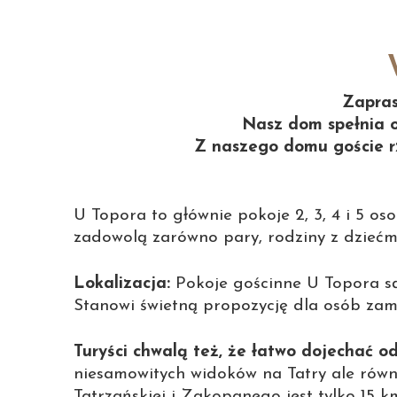
Zapras
Nasz dom spełnia o
Z naszego domu goście r
U Topora to głównie pokoje 2, 3, 4 i 5 o
zadowolą zarówno pary, rodziny z dziećm
Lokalizacja:
Pokoje gościnne U Topora są 
Stanowi świetną propozycję dla osób zami
Turyści chwalą też, że łatwo dojechać 
niesamowitych widoków na Tatry ale równi
Tatrzańskiej i Zakopanego jest tylko 15 