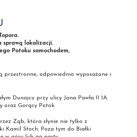
U
Topora.
sprawą lokalizacji.
ącego Potoku samochodem,
są przestronne, odpowiednio wyposażone i
łym Dunajcu przy ulicy Jana Pawła II 1A.
y oraz Gorący Potok.
zez Ząb, która słynie nie tylko z
i Kamil Stoch. Poza tym do Białki
ę w góry lub na narty.