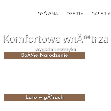
OFERTA
GALERIA
GŁÓWNA
Komfortowe wnÄ™trza
wygoda i estetyka
BoÅ¼e Narodzenie
Lato w gÃ³rach