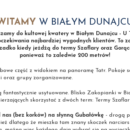
WITAMY
W BIAŁYM DUNAJC
zamy do kultowej kwatery w Białym Dunajcu - U 
czekiwania najbardziej wygodnych klientów. To za 
zadko kiedy jeżdżą do termy Szaflary oraz Gor
ponieważ to zaledwie 200 metrów!
sobowe część z widokiem na panoramę Tatr. Pokoje 
i oraz grupy zorganizowane.
fantastycznie usytuowane. Blisko Zakopianki w Bia
erzających skorzystać z dwóch term: Termy Szaflar
od nas (bez korków) na słynną Gubałówkę
- drogą pr
eż dlatego że mieszka tam znany skoczek narciarsk
km, można więc każdego dnia wybrać się na wycieczk